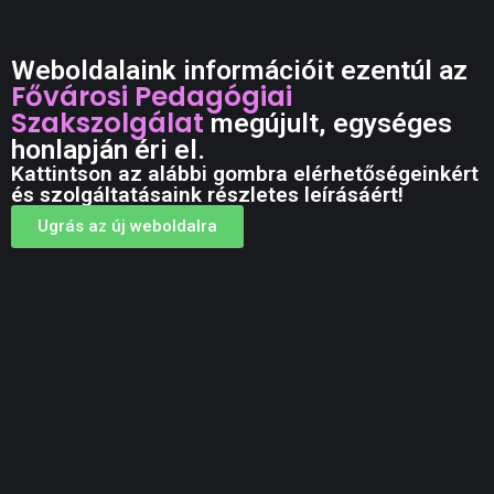
Weboldalaink információit ezentúl az
Fővárosi Pedagógiai
Szakszolgálat
megújult, egységes
honlapján éri el.
Kattintson az alábbi gombra elérhetőségeinkért
és szolgáltatásaink részletes leírásáért!
Ugrás az új weboldalra