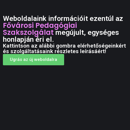
Weboldalaink információit ezentúl az
Fővárosi Pedagógiai
Szakszolgálat
megújult, egységes
honlapján éri el.
Kattintson az alábbi gombra elérhetőségeinkért
és szolgáltatásaink részletes leírásáért!
Ugrás az új weboldalra