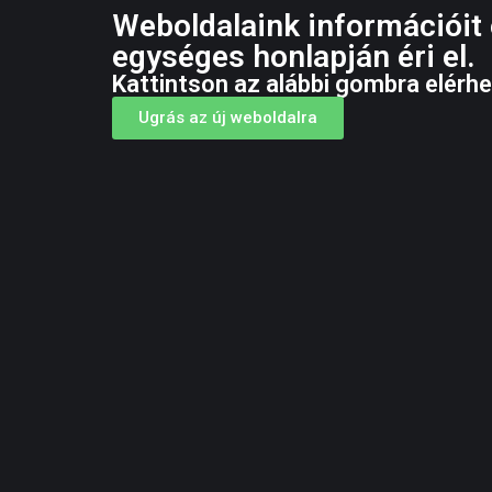
Weboldalaink információit
egységes honlapján éri el.
Kattintson az alábbi gombra elérhe
Ugrás az új weboldalra