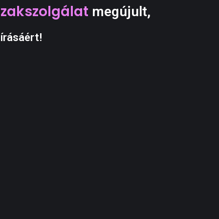
Szakszolgálat
megújult,
írásáért!