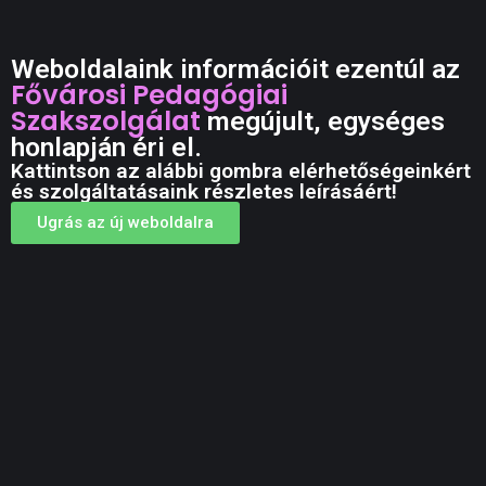
Weboldalaink információit ezentúl az
Fővárosi Pedagógiai
Szakszolgálat
megújult, egységes
honlapján éri el.
Kattintson az alábbi gombra elérhetőségeinkért
és szolgáltatásaink részletes leírásáért!
Ugrás az új weboldalra